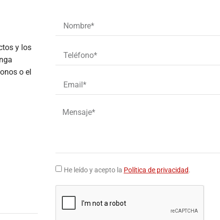
tos y los
onga
fonos o el
He leído y acepto la
Política de privacidad
.