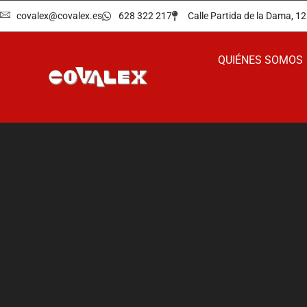
covalex@covalex.es
628 322 217
Calle Partida de la Dama, 
QUIÉNES SOMOS