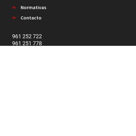
Normativas
Contacto
961 252 722
961 251 778
628 322 217
Email: covalex@covalex.es
Calle Partida de la Dama, 12 46470
Massanassa (Valencia)
Copyright 2023 © Diseñado por
MARK SONOMA