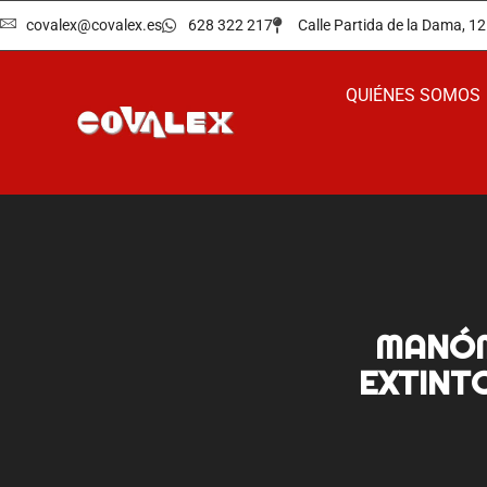
covalex@covalex.es
628 322 217
Calle Partida de la Dama, 
QUIÉNES SOMOS
MANÓM
EXTINT