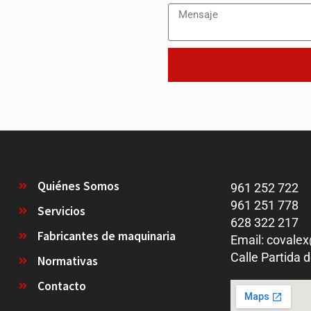
Quiénes Somos
961 252 722
961 251 778
Servicios
628 322 217
Fabricantes de maquinaria
Email: covale
Calle Partida
Normativas
Contacto