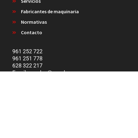
Servicios
Fabricantes de maquinaria
Normativas
Contacto
961 252 722
961 251 778
628 322 217
Email: covalex@covalex.es
Calle Partida de la Dama, 12 46470
Massanassa (Valencia)